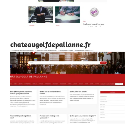
chateaugolfdepallanne.fr