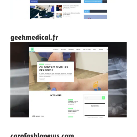
geekmedical.fr
carofashionews.com